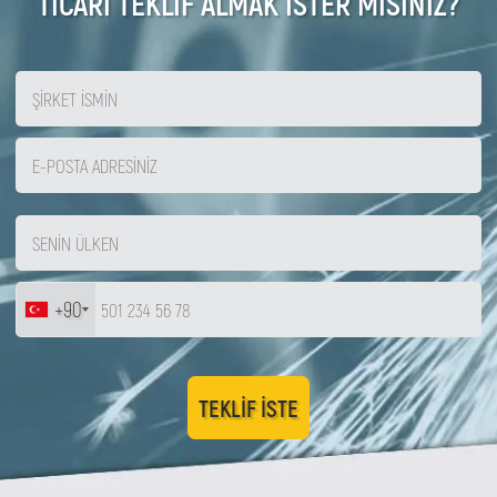
TİCARİ TEKLİF ALMAK İSTER MİSİNİZ?
+90
TEKLIF ISTE