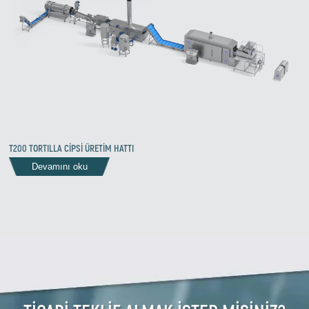
T200 TORTILLA CİPSİ ÜRETİM HATTI
Zirve Extrussion
Devamını oku
En kısa sürede cevap vereceğiz