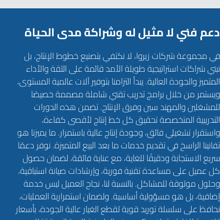
دعم فني لا مثيل له وشراكة مدى الحياة
في مجموعة شركات زيروا، لا نكتفي بتصنيع خطوط الإنتاج، بل
نبني شراكات استراتيجية طويلة الأمد قائمة على الثقة والأداء
المتميز والجودة العالية. يبدأ التزامنا بتوفير آلات عالمية المستوى،
ويستمر من خلال برامج تدريب تقني شاملة مصممة خصيصًا
للمشغلين والمهند سين وفرق الإنتاج. تضمن هذه الدورات
التدريبية المتخصصة تحقيق كل خط إنتاج لأقصى كفاءة،
واستقرار تشغيلي فائق، وجودة إنتاج عالية باستمرار. ما يميزنا هو
تفانينا الراسخ في تقديم خدمات ما بعد البيع المتميزة. نوفر دعمًا
سريع الاستجابة ودقيقًا للغاية، مع عناية فائقة، لضمان حصول
كل عميل على مساعدة تقنية فورية، وإرشادات صيانة استباقية،
وحلول موثوقة للمشاكل. بالنسبة لنا، نجاح العميل ليس خدمة
إضافية، بل هو مسؤولية أساسية. ولضمان استمرارية العمليات،
نحافظ على سلسلة توريد قوية لقطع الغيار عالية الجودة، بأسعار