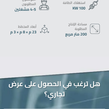
استهلاك الطاقة
المطلوبون
100 KW
4-5 مشغلين
مساحة الإنتاج
أبعاد المخطط
المطلوبة
23 م × 8 م × 3 م
200 متر مربع
هل ترغب في الحصول على عرض
تجاري؟