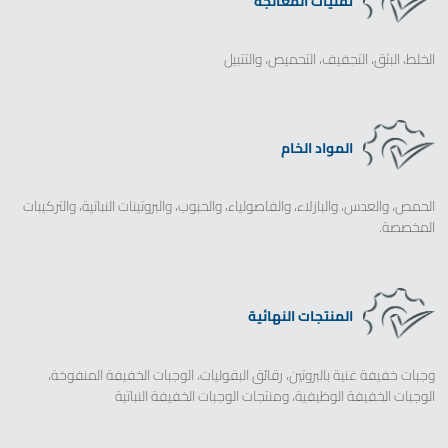
تقنيات المعالجة
الخلط، البثق، التجفيف، التحميص، والتتبيل
المواد الخام
الحمص، والعدس، والبازلاء، والفاصولياء، والحبوب، والبروتينات النباتية، والتركيبات
المخصصة.
المنتجات النهائية
Zirve Extrussion
سوف نقوم بالرد في أقرب وقت ممكن
وجبات خفيفة غنية بالبروتين، رقائق البقوليات، الوجبات الخفيفة المنفوخة،
الوجبات الخفيفة الوظيفية، ومنتجات الوجبات الخفيفة النباتية